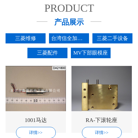
PRODUCT
产品展示
三菱维修
台湾信全加工中心
三菱二手设备
三菱配件
MV下部眼模座
1001马达
RA-下滚轮座
详情>>
详情>>